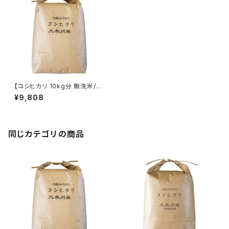
【コシヒカリ 10kg分 無洗米/約
8.5kg】蛇紋岩 特別栽培米 八
¥9,808
木川米 2025年産 令和７年産
令和七年産 こしひかり オーガニ
ック 質 有機 肥料のみで栽培し
た お米 ほぼ無農薬の減農薬(低
農薬) 天日干し に近い乾燥 有
同じカテゴリの商品
機JAS 以上の拘り 低温保存 １
０キロ