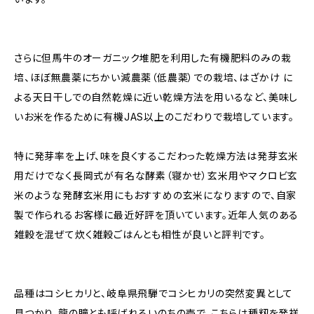
さらに但馬牛のオーガニック堆肥を利用した有機肥料のみの栽
培、ほぼ無農薬にちかい減農薬（低農薬）での栽培、はざかけ に
よる天日干しでの自然乾燥に近い乾燥方法を用いるなど、美味し
いお米を作るために有機JAS以上のこだわりで栽培しています。
特に発芽率を上げ、味を良くするこだわった乾燥方法は発芽玄米
用だけでなく長岡式が有名な酵素（寝かせ）玄米用やマクロビ玄
米のような発酵玄米用にもおすすめの玄米になりますので、自家
製で作られるお客様に最近好評を頂いています。近年人気のある
雑穀を混ぜて炊く雑穀ごはんとも相性が良いと評判です。
品種はコシヒカリと、岐阜県飛騨でコシヒカリの突然変異として
見つかり、龍の瞳とも呼ばれるいのちの壱で、こちらは種籾を発祥