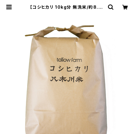
【コシヒカリ 10kg分 無洗米/約8.5k
g】蛇紋岩 特別栽培米 八木川米 202
5年産 令和７年産 令和七年産 こしひ
かり オーガニック 質 有機 肥料のみ
で栽培した お米 ほぼ無農薬の減農薬
(低農薬) 天日干し に近い乾燥 有機J
AS 以上の拘り 低温保存 １０キロ |
蛇紋岩米の特別栽培米 八木川米 通
販：トリオファームネットショップ