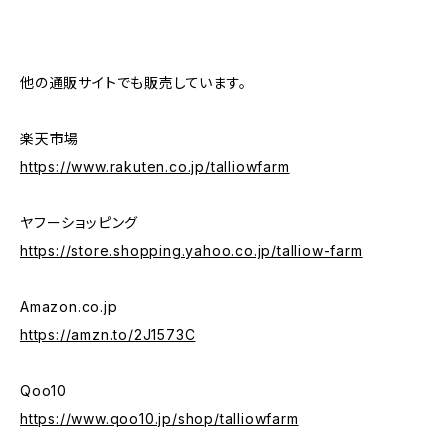
他の通販サイトでも販売しています。
楽天市場
https://www.rakuten.co.jp/talliowfarm
ヤフーショッピング
https://store.shopping.yahoo.co.jp/talliow-farm
Amazon.co.jp
https://amzn.to/2J1573C
Qoo10
https://www.qoo10.jp/shop/talliowfarm