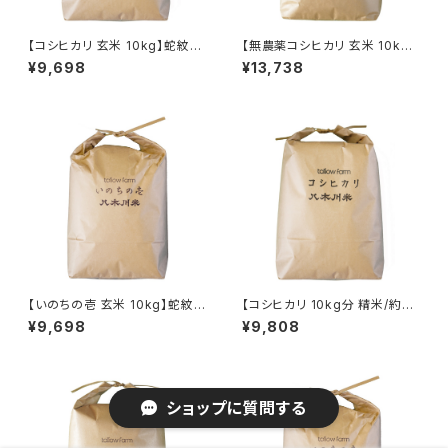
【コシヒカリ 玄米 10kg】蛇紋岩
【無農薬コシヒカリ 玄米 10kg】
特別栽培米 八木川米 2025年
蛇紋岩 特別栽培米 八木川米ケ
¥9,698
¥13,738
産 令和７年産 令和七年産 こし
ミフリ 2025年産 令和７年産 令
ひかり オーガニック 質 有機 肥
和七年産 こしひかり オーガニッ
料のみで栽培した お米 ほぼ無
ク 質 有機 肥料のみで栽培した
農薬の減農薬(低農薬) 天日干し
お米 天日干し に近い乾燥で発
に近い乾燥で発芽玄米・酵素(寝
芽玄米・酵素(寝かせ)玄米・発酵
かせ)玄米・発酵玄米 用にも 有
玄米 用にも 有機JAS 以上の拘
機JAS 以上の拘り 低温保存 １
り 低温保存 １０キロ
０キロ
【いのちの壱 玄米 10kg】蛇紋
【コシヒカリ 10kg分 精米/約9k
岩 特別栽培米 八木川米 2025
g】蛇紋岩 特別栽培米 八木川米
¥9,698
¥9,808
年産 令和７年産 令和七年産 命
2025年産 令和７年産 令和七年
の壱 オーガニック 質 有機 肥料
産 こしひかり オーガニック 質
のみで栽培した お米 ほぼ無農
有機 肥料のみで栽培した お米
薬の減農薬(低農薬) 天日干し
ほぼ無農薬の減農薬(低農薬)
に近い乾燥で発芽玄米・酵素(寝
天日干し に近い乾燥 有機JAS
ショップに質問する
かせ)玄米・発酵玄米 用にも 有
以上の拘り 白米 低温保存 １０
機JAS 以上の拘り 低温保存 １
キロ
０キロ