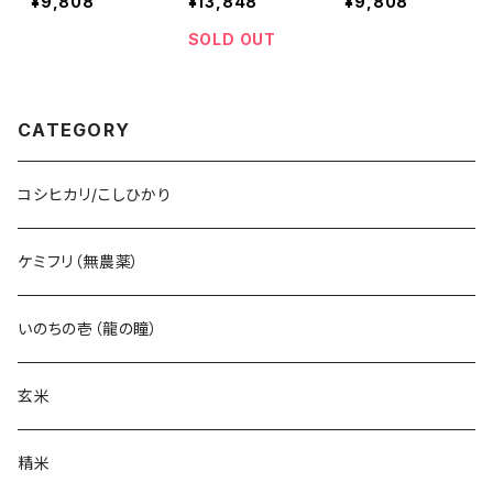
¥9,808
¥13,848
¥9,808
ロ
ロ
特別栽培米 八
蛇紋岩 特別栽
れ米多め】蛇紋
木川米 2025年
培米 八木川米
岩 特別栽培米
SOLD OUT
産 令和７年産
ケミフリ 2025
八木川米 2025
令和七年産 こし
年産 令和７年産
年産 令和７年産
ひかり オーガニ
令和七年産 こし
令和七年産 命
CATEGORY
ック 質 有機 肥
ひかり オーガニ
の壱 オーガニッ
料のみで栽培し
ック 質 有機 肥
ク 質 有機 肥料
た お米 ほぼ無
料のみで栽培し
のみで栽培した
コシヒカリ/こしひかり
農薬の減農薬
た お米 天日干
お米 ほぼ無農
(低農薬) 天日干
し に近い乾燥
薬の減農薬(低
し に近い乾燥
有機JAS 以上の
農薬) 天日干し
ケミフリ（無農薬）
有機JAS 以上の
拘り 低温保存
に近い乾燥 有機
拘り 低温保存
１０キロ
JAS 以上の拘り
１０キロ
低温保存 １０キ
いのちの壱（龍の瞳）
ロ
玄米
精米