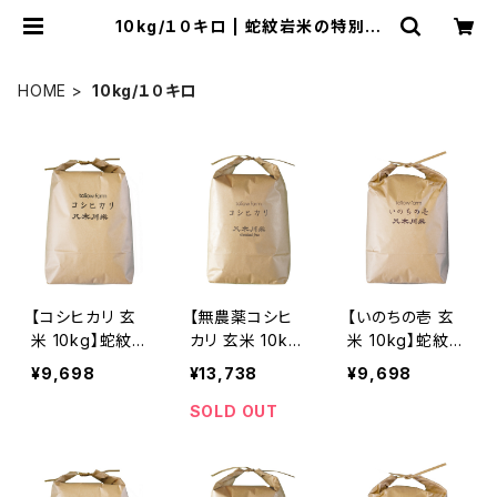
10kg/１０キロ | 蛇紋岩米の特別栽
培米 八木川米 通販：トリオファームネ
ットショップ
HOME
10kg/１０キロ
【コシヒカリ 玄
【無農薬コシヒ
【いのちの壱 玄
米 10kg】蛇紋岩
カリ 玄米 10k
米 10kg】蛇紋岩
特別栽培米 八
g】蛇紋岩 特別
特別栽培米 八
¥9,698
¥13,738
¥9,698
木川米 2025年
栽培米 八木川
木川米 2025年
産 令和７年産
米ケミフリ 202
産 令和７年産
SOLD OUT
令和七年産 こし
5年産 令和７年
令和七年産 命
ひかり オーガニ
産 令和七年産
の壱 オーガニッ
ック 質 有機 肥
こしひかり オー
ク 質 有機 肥料