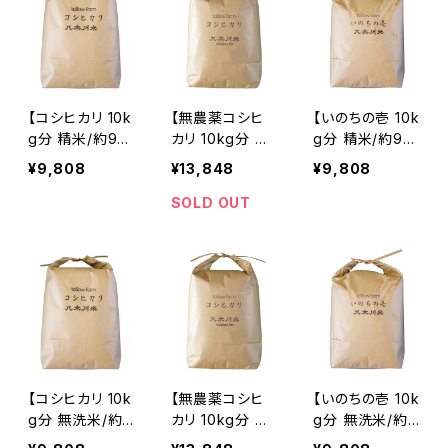
料のみで栽培し
ガニック 質 有
のみで栽培した
た お米 ほぼ無
機 肥料のみで栽
お米 ほぼ無農
農薬の減農薬
培した お米 天
薬の減農薬(低
(低農薬) 天日干
日干し に近い乾
農薬) 天日干し
し に近い乾燥で
燥で発芽玄米・
に近い乾燥で発
発芽玄米・酵素
酵素(寝かせ)玄
芽玄米・酵素(寝
【コシヒカリ 10k
【無農薬コシヒ
【いのちの壱 10k
(寝かせ)玄米・
米・発酵玄米 用
かせ)玄米・発酵
g分 精米/約9k
カリ 10kg分 精
g分 精米/約9k
発酵玄米 用にも
にも 有機JAS
玄米 用にも 有
g】蛇紋岩 特別
米/約9kg】蛇紋
g】蛇紋岩 特別
¥9,808
¥13,848
¥9,808
有機JAS 以上の
以上の拘り 低温
機JAS 以上の拘
栽培米 八木川
岩 特別栽培米
栽培米 八木川
拘り 低温保存
保存 １０キロ
り 低温保存 １０
米 2025年産 令
八木川米ケミフ
米 2025年産 令
SOLD OUT
１０キロ
キロ
和７年産 令和七
リ 2025年産 令
和７年産 令和七
年産 こしひかり
和７年産 令和七
年産 命の壱 オ
オーガニック 質
年産 こしひかり
ーガニック 質
有機 肥料のみで
オーガニック 質
有機 肥料のみで
栽培した お米
有機 肥料のみで
栽培した お米
ほぼ無農薬の減
栽培した お米
ほぼ無農薬の減
農薬(低農薬) 天
天日干し に近い
農薬(低農薬) 天
日干し に近い乾
乾燥 有機JAS
日干し に近い乾
燥 有機JAS 以
以上の拘り 白米
燥 有機JAS 以
【コシヒカリ 10k
【無農薬コシヒ
【いのちの壱 10k
上の拘り 白米
低温保存 １０キ
上の拘り 白米
g分 無洗米/約
カリ 10kg分 無
g分 無洗米/約
低温保存 １０キ
ロ
低温保存 １０キ
8.5kg】蛇紋岩
洗米/約8.5kg】
8.5kg 注意:割